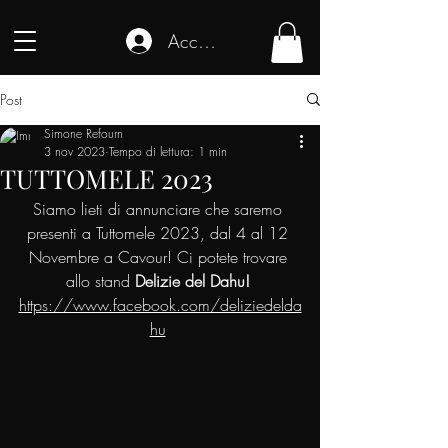
Accedi
Post
Simone Refourn
3 nov 2023
Tempo di lettura: 1 min
TUTTOMELE 2023
Siamo lieti di annunciare che saremo 
presenti a Tuttomele 2023, dal 4 al 12 
Novembre a Cavour! Ci potete trovare 
allo stand 
Delizie del Dahu! 
https://www.facebook.com/deliziedelda
hu