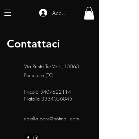
Accedi
Contattaci
Via Punta Tre Valli, 10063,
Pomaretto (TO)
Nicolò
3407622114
Natalia
3334056045
natalia.pons@hotmail.com