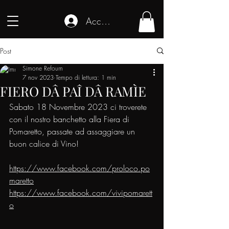
Accedi
Post
Simone Refourn
7 nov 2023
Tempo di lettura: 1 min
FIERO DÂ PAÎ DÂ RAMÌE
Sabato 18 Novembre 2023 ci troverete 
con il nostro banchetto alla Fiera di 
Pomaretto, passate ad assaggiare un 
buon calice di Vino!
https://www.facebook.com/proloco.po
maretto
https://www.facebook.com/vivipomarett
o